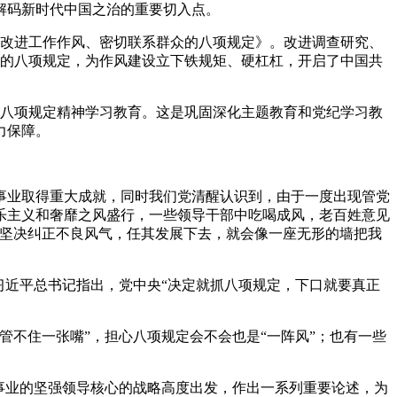
解码新时代中国之治的重要切入点。
关于改进工作作风、密切联系群众的八项规定》。改进调查研究、
字的八项规定，为作风建设立下铁规矩、硬杠杠，开启了中国共
央八项规定精神学习教育。这是巩固深化主题教育和党纪学习教
力保障。
家事业取得重大成就，同时我们党清醒认识到，由于一度出现管党
乐主义和奢靡之风盛行，一些领导干部中吃喝成风，老百姓意见
不坚决纠正不良风气，任其发展下去，就会像一座无形的墙把我
习近平总书记指出，党中央“决定就抓八项规定，下口就要真正
不住一张嘴”，担心八项规定会不会也是“一阵风”；也有一些
事业的坚强领导核心的战略高度出发，作出一系列重要论述，为