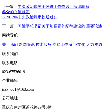
上一篇：
中央政治局关于改进工作作风、密切联系
群众的八项规定
（2012年中央政治局审议通过）
下一篇：
习近平总书记关于加强党的纪律建设的 重要论述
网站导航
关于我们
新闻资讯
技术服务
党建工作
企业文化
人力资源
联系我们
联系电话
023-67536019
企业邮箱
jczx_001@163.com
公司地址
重庆市南岸区茶花路29号6幢