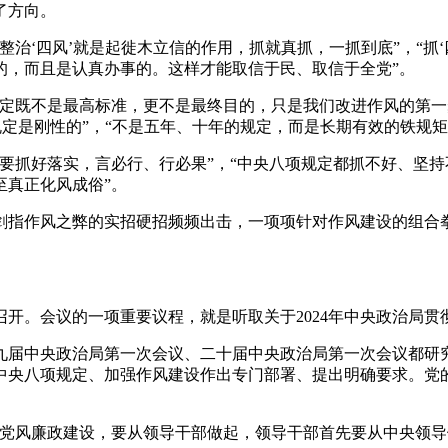
了方向。
治‘四风’就是起徙木立信的作用，抓就真抓，一抓到底”，“抓‘
的，而且是认真办事的。这样才能取信于民、取信于全党”。
定既不是最高标准，更不是最终目的，只是我们改进作风的第一
规定是刚性的”，“不是五年、十年的规定，而是长期有效的铁规矩
要抓好落实，言必行、行必果”，“中央八项规定都抓不好、坚持
至真正化风成俗”。
剑指作风之弊的实招硬招频频出击，一项项针对作风建设的组合
召开。会议的一项重要议程，就是听取关于2024年中央政治局
九届中央政治局第一次会议、二十届中央政治局第一次会议都研
中央八项规定、加强作风建设作出专门部署、提出明确要求。党
。
党风廉政建设，要从领导干部做起，领导干部首先要从中央领导做